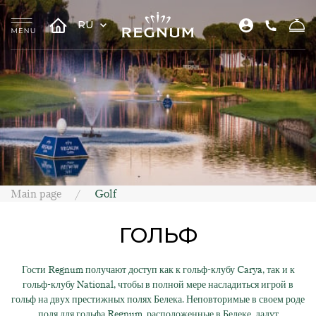
RU
Main page
Golf
ГОЛЬФ
Гости Regnum получают доступ как к гольф-клубу Carya, так и к
гольф-клубу National, чтобы в полной мере насладиться игрой в
гольф на двух престижных полях Белека. Неповторимые в своем роде
поля для гольфа Regnum, расположенные в Белеке, дадут