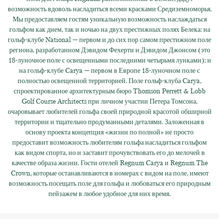
возможность вдоволь насладиться всеми красками Средиземноморья.
Мы предоставляем гостям уникальную возможность наслаждаться
гольфом как днем, так и ночью на двух престижных полях Белека: на
гольф-клубе National — первом и до сих пор самом престижном поле
региона, разработанном Дэвидом Фехерти и Дэвидом Джонсом (это
18-луночное поле с освещенными последними четырьмя лунками); и
на гольф-клубе Carya — первом в Европе 18-луночном поле с
полностью освещенной территорией. Поле гольф-клуба Carya,
спроектированное архитектурным бюро Thomson Perrett & Lobb
Golf Course Architects при личном участии Петера Томсона,
очаровывает любителей гольфа своей природной красотой обширной
территории и тщательно продуманными деталями. Заложенная в
основу проекта концепция «жизни по полной» не просто
предоставит возможность любителям гольфа насладиться гольфом
как видом спорта, но и заставит прочувствовать его до мелочей в
качестве образа жизни. Гости отелей Regnum Carya и Regnum The
Crown, которые останавливаются в номерах с видом на поле, имеют
возможность посещать поле для гольфа и любоваться его природным
пейзажем в любое удобное для них время.