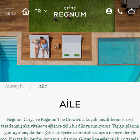
TR
Anasayfa
Aile
AİLE
Regnum Carya ve Regnum The Crown’da, küçük misafirlerimize özel
tasarlanmış aktiviteler ve eğlence dolu bir dünya sunuyoruz. Yaş gruplarına
göre ayrılmış alanlar, eğitici atölyeler ve unutulmaz oyun deneyimleriyle
çocuklar tatilin keyfini doyasıya çıkarıyor. Güvenli ve eğlenceli bir ortamda,