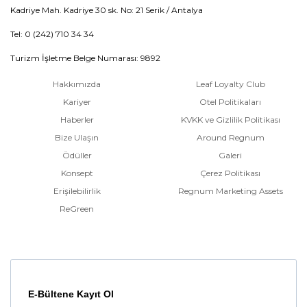
Kadriye Mah. Kadriye 30 sk. No: 21 Serik / Antalya
Tel: 0 (242) 710 34 34
Turizm İşletme Belge Numarası: 9892
Hakkımızda
Leaf Loyalty Club
Kariyer
Otel Politikaları
Haberler
KVKK ve Gizlilik Politikası
Bize Ulaşın
Around Regnum
Ödüller
Galeri
Konsept
Çerez Politikası
Erişilebilirlik
Regnum Marketing Assets
ReGreen
E-Bültene Kayıt Ol