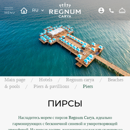
RU
Main page
Hotels
Regnum carya
Beaches
& pools
Piers & pavillions
Piers
ПИРСЫ
Насладитесь морем с пирсов Regnum Carya, идеально
гармонирующих с бесконечной синевой и умиротворяющей
атмосферой. На пирсах гостям, желающим наслаждаться морем на