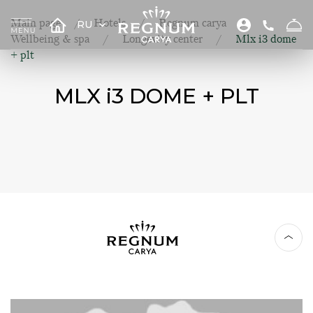
Main page
Hotels
Regnum carya
RU
Wellbeing & spa
Longevity center
Mlx i3 dome
+ plt
MLX i3 DOME + PLT