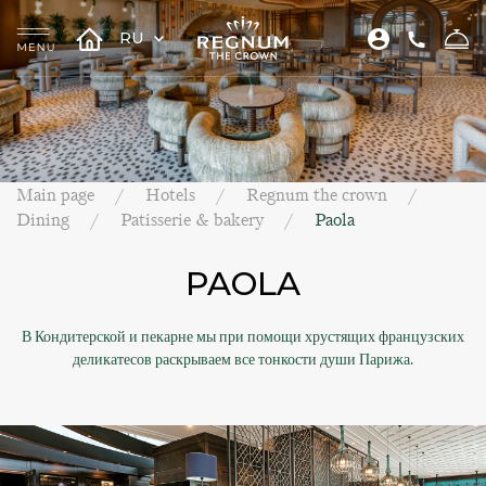
RU
Main page
Hotels
Regnum the crown
Dining
Patisserie & bakery
Paola
PAOLA
В Кондитерской и пекарне мы при помощи хрустящих французских
деликатесов раскрываем все тонкости души Парижа.