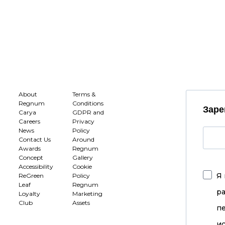
About
Terms &
Regnum
Conditions
Заре
Carya
GDPR and
Careers
Privacy
News
Policy
Contact Us
Around
Awards
Regnum
Concept
Gallery
Accessibility
Cookie
Я 
ReGreen
Policy
Leaf
Regnum
р
Loyalty
Marketing
Club
Assets
п
ис