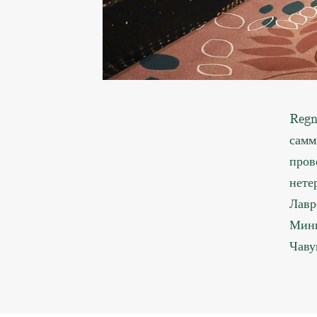
Regn
самм
пров
нете
Лавр
Мини
Чаву