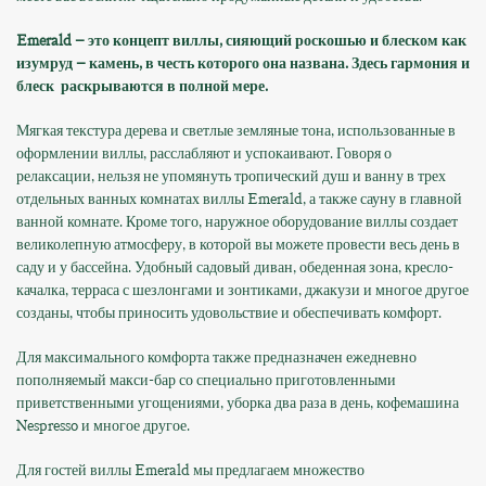
Emerald – это концепт виллы, сияющий роскошью и блеском как
изумруд – камень, в честь которого она названа. Здесь гармония и
блеск раскрываются в полной мере.
Мягкая текстура дерева и светлые земляные тона, использованные в
оформлении виллы, расслабляют и успокаивают. Говоря о
релаксации, нельзя не упомянуть тропический душ и ванну в трех
отдельных ванных комнатах виллы Emerald, а также сауну в главной
ванной комнате. Кроме того, наружное оборудование виллы создает
великолепную атмосферу, в которой вы можете провести весь день в
саду и у бассейна. Удобный садовый диван, обеденная зона, кресло-
качалка, терраса с шезлонгами и зонтиками, джакузи и многое другое
созданы, чтобы приносить удовольствие и обеспечивать комфорт.
Для максимального комфорта также предназначен ежедневно
пополняемый макси-бар со специально приготовленными
приветственными угощениями, уборка два раза в день, кофемашина
Nespresso и многое другое.
Для гостей виллы Emerald мы предлагаем множество