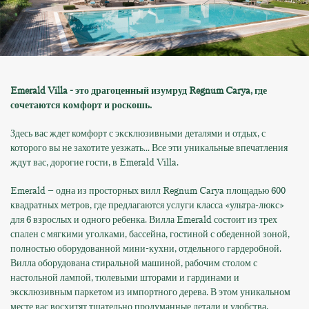
Emerald Villa - это драгоценный изумруд Regnum Carya, где
сочетаются комфорт и роскошь.
Здесь вас ждет комфорт с эксклюзивными деталями и отдых, с
которого вы не захотите уезжать... Все эти уникальные впечатления
ждут вас, дорогие гости, в Emerald Villa.
Emerald – одна из просторных вилл Regnum Carya площадью 600
квадратных метров, где предлагаются услуги класса «ультра-люкс»
для 6 взрослых и одного ребенка. Вилла Emerald состоит из трех
спален с мягкими уголками, бассейна, гостиной с обеденной зоной,
полностью оборудованной мини-кухни, отдельного гардеробной.
Вилла оборудована стиральной машиной, рабочим столом с
настольной лампой, тюлевыми шторами и гардинами и
эксклюзивным паркетом из импортного дерева. В этом уникальном
месте вас восхитят тщательно продуманные детали и удобства.