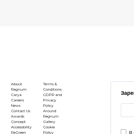
About
Terms &
Regnum
Conditions
Заре
Carya
GDPR and
Careers
Privacy
News
Policy
Contact Us
Around
Awards
Regnum
Concept
Gallery
Accessibility
Cookie
Я 
ReGreen
Policy