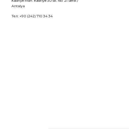
Kadriye Mah. Kadriye 30 sk. No: 21 Serik /
Antalya
Тел: +90 (242) 710 34 34