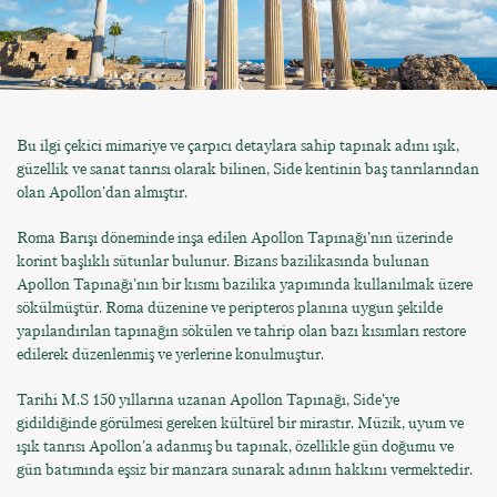
Bu ilgi çekici mimariye ve çarpıcı detaylara sahip tapınak adını ışık,
güzellik ve sanat tanrısı olarak bilinen, Side kentinin baş tanrılarından
olan Apollon’dan almıştır.
Roma Barışı döneminde inşa edilen Apollon Tapınağı’nın üzerinde
korint başlıklı sütunlar bulunur. Bizans bazilikasında bulunan
Apollon Tapınağı'nın bir kısmı bazilika yapımında kullanılmak üzere
sökülmüştür. Roma düzenine ve peripteros planına uygun şekilde
yapılandırılan tapınağın sökülen ve tahrip olan bazı kısımları restore
edilerek düzenlenmiş ve yerlerine konulmuştur.
Tarihi M.S 150 yıllarına uzanan Apollon Tapınağı, Side’ye
gidildiğinde görülmesi gereken kültürel bir mirastır. Müzik, uyum ve
ışık tanrısı Apollon'a adanmış bu tapınak, özellikle gün doğumu ve
gün batımında eşsiz bir manzara sunarak adının hakkını vermektedir.