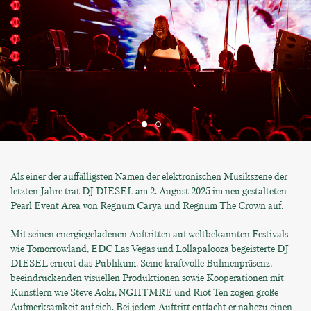
Als einer der auffälligsten Namen der elektronischen Musikszene der
letzten Jahre trat DJ DIESEL am 2. August 2025 im neu gestalteten
Pearl Event Area von Regnum Carya und Regnum The Crown auf.
Mit seinen energiegeladenen Auftritten auf weltbekannten Festivals
wie Tomorrowland, EDC Las Vegas und Lollapalooza begeisterte DJ
DIESEL erneut das Publikum. Seine kraftvolle Bühnenpräsenz,
beeindruckenden visuellen Produktionen sowie Kooperationen mit
Künstlern wie Steve Aoki, NGHTMRE und Riot Ten zogen große
Aufmerksamkeit auf sich. Bei jedem Auftritt entfacht er nahezu einen