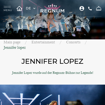
DE
Main page
Entertainment
Concerts
Jennifer lopez
JENNIFER LOPEZ
Jennifer Lopez wurde auf der Regnum-Bühne zur Legende!