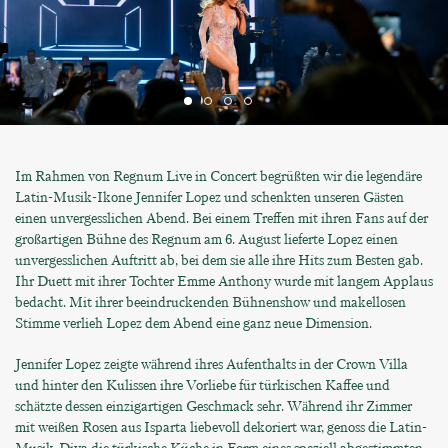
Im Rahmen von Regnum Live in Concert begrüßten wir die legendäre
Latin-Musik-Ikone Jennifer Lopez und schenkten unseren Gästen
einen unvergesslichen Abend. Bei einem Treffen mit ihren Fans auf der
großartigen Bühne des Regnum am 6. August lieferte Lopez einen
unvergesslichen Auftritt ab, bei dem sie alle ihre Hits zum Besten gab.
Ihr Duett mit ihrer Tochter Emme Anthony wurde mit langem Applaus
bedacht. Mit ihrer beeindruckenden Bühnenshow und makellosen
Stimme verlieh Lopez dem Abend eine ganz neue Dimension.
Jennifer Lopez zeigte während ihres Aufenthalts in der Crown Villa
und hinter den Kulissen ihre Vorliebe für türkischen Kaffee und
schätzte dessen einzigartigen Geschmack sehr. Während ihr Zimmer
mit weißen Rosen aus Isparta liebevoll dekoriert war, genoss die Latin-