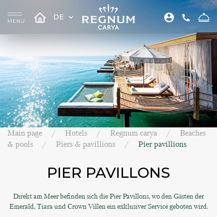
DE
Main page
Hotels
Regnum carya
Beaches
& pools
Piers & pavillions
Pier pavillions
PIER PAVILLONS
Direkt am Meer befinden sich die Pier Pavillons, wo den Gästen der
Emerald, Tiara und Crown Villen ein exklusiver Service geboten wird.