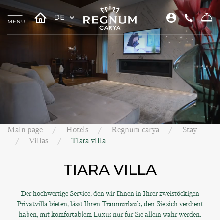
DE
Main page
Hotels
Regnum carya
Stay
Villas
Tiara villa
TIARA VILLA
Der hochwertige Service, den wir Ihnen in Ihrer zweistöckigen
Privatvilla bieten, lässt Ihren Traumurlaub, den Sie sich verdient
haben, mit komfortablem Luxus nur für Sie allein wahr werden.