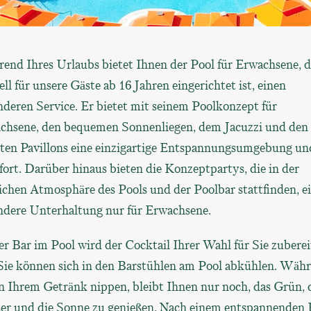
end Ihres Urlaubs bietet Ihnen der Pool für Erwachsene, d
ell für unsere Gäste ab 16 Jahren eingerichtet ist, einen
deren Service. Er bietet mit seinem Poolkonzept für
chsene, den bequemen Sonnenliegen, dem Jacuzzi und den
aten Pavillons eine einzigartige Entspannungsumgebung un
rt. Darüber hinaus bieten die Konzeptpartys, die in der
ichen Atmosphäre des Pools und der Poolbar stattfinden, e
ndere Unterhaltung nur für Erwachsene.
r Bar im Pool wird der Cocktail Ihrer Wahl für Sie zuberei
Sie können sich in den Barstühlen am Pool abkühlen. Wäh
n Ihrem Getränk nippen, bleibt Ihnen nur noch, das Grün, 
er und die Sonne zu genießen. Nach einem entspannenden