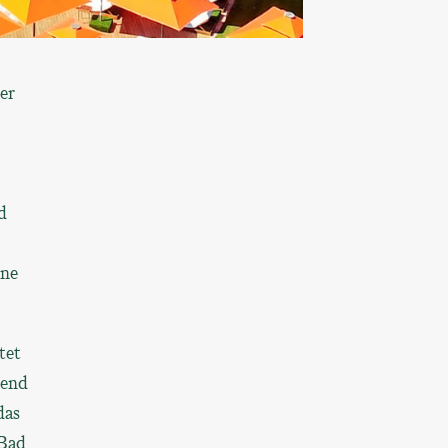
er
d
ine
tet
rend
das
 Bad