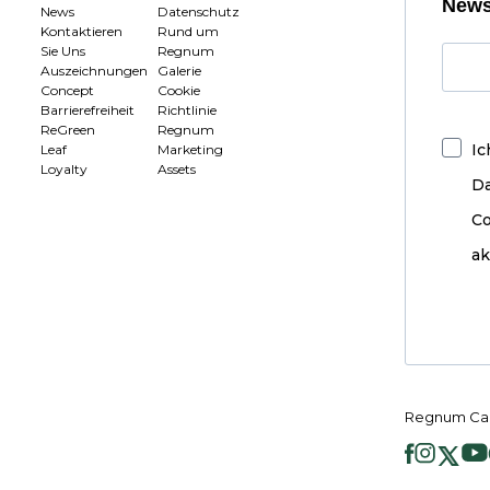
News
News
Datenschutz
Kontaktieren
Rund um
Sie Uns
Regnum
Auszeichnungen
Galerie
Concept
Cookie
Barrierefreiheit
Richtlinie
ReGreen
Regnum
Ic
Leaf
Marketing
Loyalty
Assets
D
Co
ak
Regnum Car