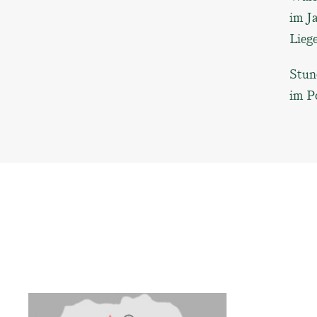
im J
Liege
Stun
im P