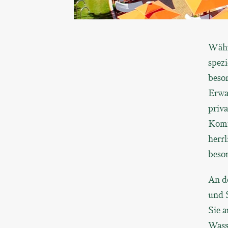
Währ
spezi
beson
Erwa
priv
Komfo
herrl
beso
An de
und 
Sie a
Wass