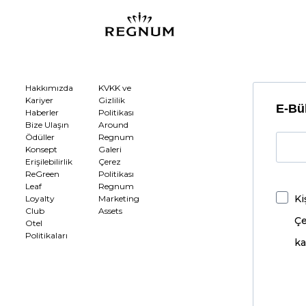
Hakkımızda
KVKK ve
Kariyer
Gizlilik
E-Bül
Haberler
Politikası
Bize Ulaşın
Around
Ödüller
Regnum
Konsept
Galeri
Erişilebilirlik
Çerez
ReGreen
Politikası
Leaf
Regnum
Ki
Loyalty
Marketing
Club
Assets
Çe
Otel
Politikaları
ka