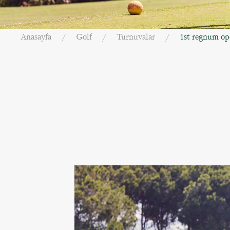
Anasayfa
Golf
Turnuvalar
1st regnum op