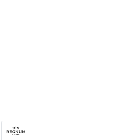
2026 ® Regnum Hotels. Tüm hakları saklıdır.