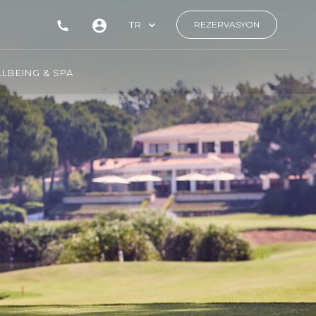
TR
REZERVASYON
LBEING & SPA