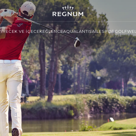
YİYECEK VE İÇECEK
EĞLENCE
AQUALANTIS
AİLE
SPOR
GOLF
WEL