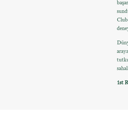
başar
sund
Club 
deney
Dünya
araya
tutk
sahal
1st 