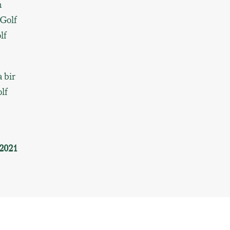
m
Golf
lf
 bir
lf
 2021