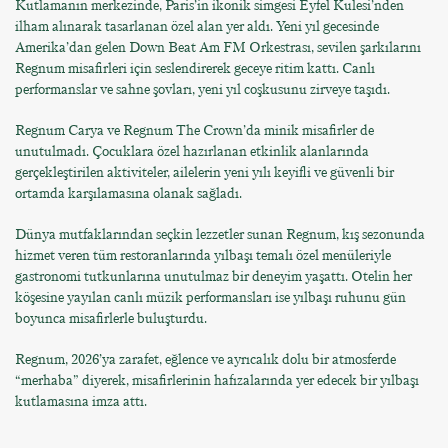
Kutlamanın merkezinde, Paris’in ikonik simgesi Eyfel Kulesi’nden
ilham alınarak tasarlanan özel alan yer aldı. Yeni yıl gecesinde
Amerika’dan gelen Down Beat Am FM Orkestrası, sevilen şarkılarını
Regnum misafirleri için seslendirerek geceye ritim kattı. Canlı
performanslar ve sahne şovları, yeni yıl coşkusunu zirveye taşıdı.
Regnum Carya ve Regnum The Crown’da minik misafirler de
unutulmadı. Çocuklara özel hazırlanan etkinlik alanlarında
gerçekleştirilen aktiviteler, ailelerin yeni yılı keyifli ve güvenli bir
ortamda karşılamasına olanak sağladı.
Dünya mutfaklarından seçkin lezzetler sunan Regnum, kış sezonunda
hizmet veren tüm restoranlarında yılbaşı temalı özel menüleriyle
gastronomi tutkunlarına unutulmaz bir deneyim yaşattı. Otelin her
köşesine yayılan canlı müzik performansları ise yılbaşı ruhunu gün
boyunca misafirlerle buluşturdu.
Regnum, 2026’ya zarafet, eğlence ve ayrıcalık dolu bir atmosferde
“merhaba” diyerek, misafirlerinin hafızalarında yer edecek bir yılbaşı
kutlamasına imza attı.