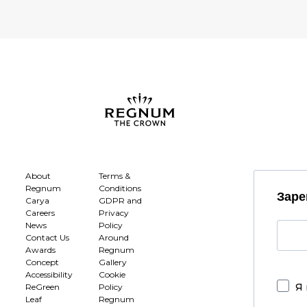
About
Terms &
Regnum
Conditions
Заре
Carya
GDPR and
Careers
Privacy
News
Policy
Contact Us
Around
Awards
Regnum
Concept
Gallery
Accessibility
Cookie
Я 
ReGreen
Policy
Leaf
Regnum