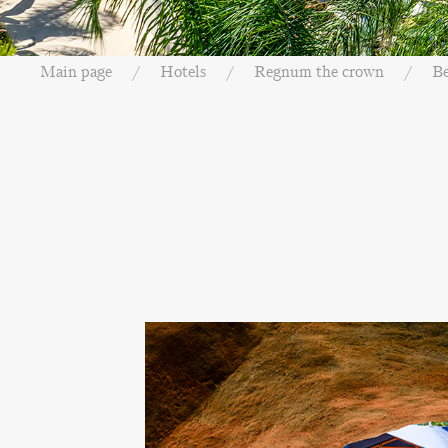
Main page
Hotels
Regnum the crown
Be