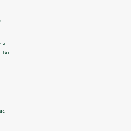
и
 мы
. Вы
да