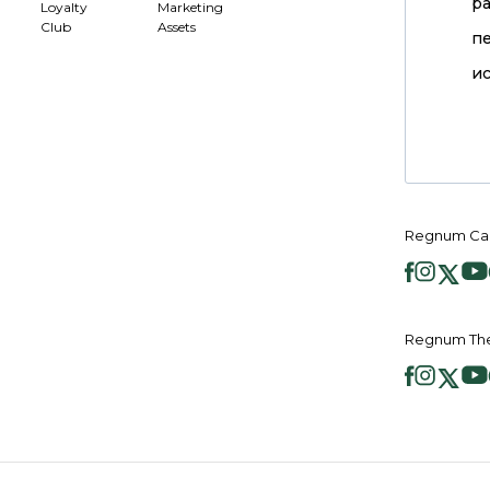
р
Loyalty
Marketing
Club
Assets
п
ис
Regnum Ca
Regnum Th