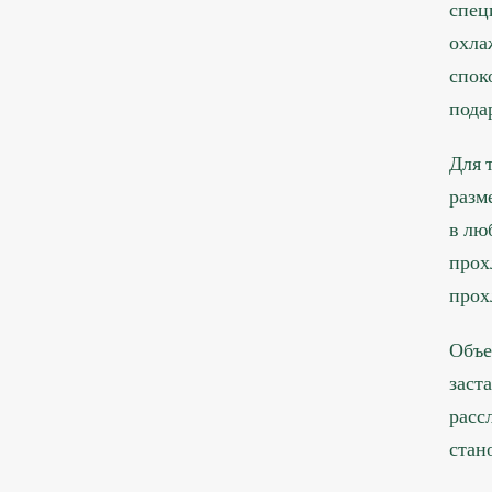
спец
охла
спок
пода
Для 
разм
в лю
прох
прох
Объе
заст
расс
стан