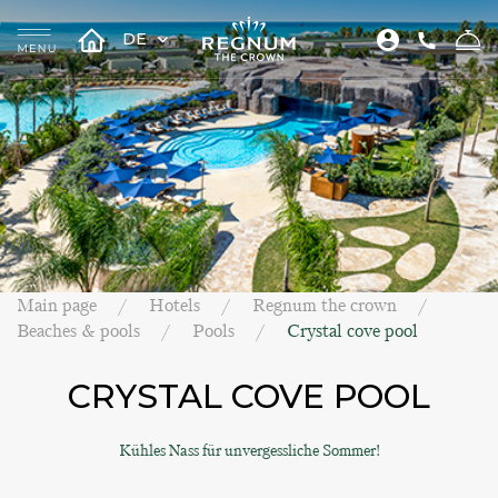
DE
Main page
Hotels
Regnum the crown
Beaches & pools
Pools
Crystal cove pool
CRYSTAL COVE POOL
Kühles Nass für unvergessliche Sommer!