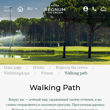
RU
Main page
Hotels
Regnum the crown
Wellbeing&spa
Fitness
Walking path
Walking Path
Вокруг вас — зелёный мир, скрывающий тысячи оттенков, и вы
словно отправляетесь в сказочную прогулку. Прогулочная дорожка
Regnum — это место, где мечты встречаются с реальностью.