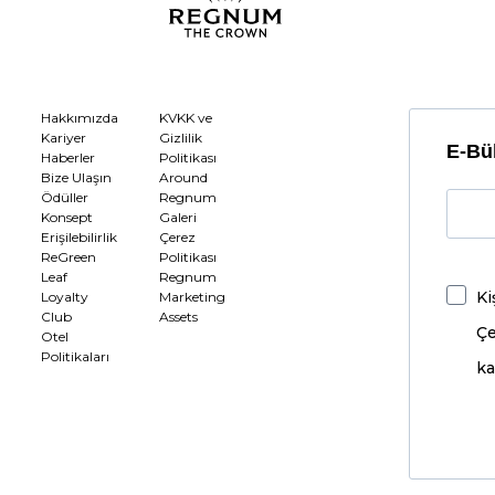
Hakkımızda
KVKK ve
Kariyer
Gizlilik
E-Bül
Haberler
Politikası
Bize Ulaşın
Around
Ödüller
Regnum
Konsept
Galeri
Erişilebilirlik
Çerez
ReGreen
Politikası
Leaf
Regnum
Ki
Loyalty
Marketing
Club
Assets
Çe
Otel
Politikaları
ka