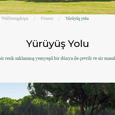
Wellbeing&spa
Fitness
Yürüyüş yolu
Yürüyüş Yolu
bir renk saklanmış yemyeşil bir dünya ile çevrili ve siz masa