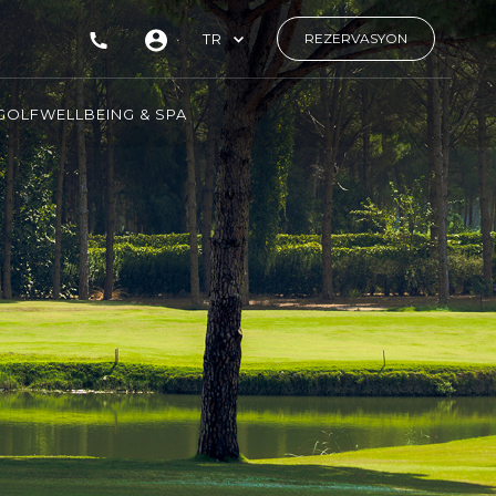
TR
REZERVASYON
GOLF
WELLBEING & SPA