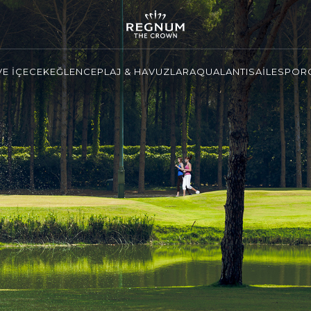
VE İÇECEK
EĞLENCE
PLAJ & HAVUZLAR
AQUALANTIS
AİLE
SPOR