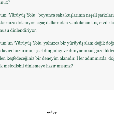
unuz?
m ‘Yürüyüş Yolu’, boyunca saka kuşlarının neşeli şarkıları
larınıza dolanıyor, ağaç dallarından yankılanan kuş cıvıltıla
nuzu dinlendiriyor.
m’un ‘Yürüyüş Yolu’ yalnızca bir yürüyüş alanı değil; doğ
layıcı huzurunu, içsel dinginliği ve dünyanın saf güzellikle
en keşfedeceğiniz bir deneyim alanıdır. Her adımınızda, d
k melodisini dinlemeye hazır mısınız?