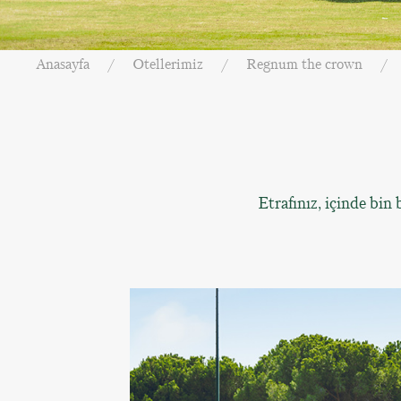
Anasayfa
Otellerimiz
Regnum the crown
Etrafınız, içinde bin 