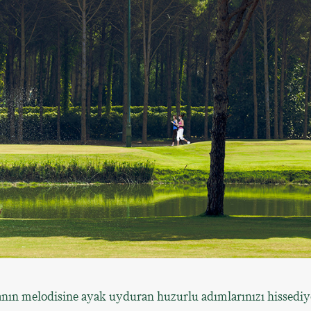
nın melodisine ayak uyduran huzurlu adımlarınızı hissediy