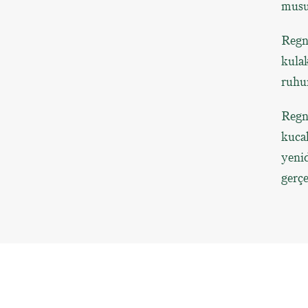
mus
Regnu
kulak
ruhu
Regnu
kucak
yenid
gerçe