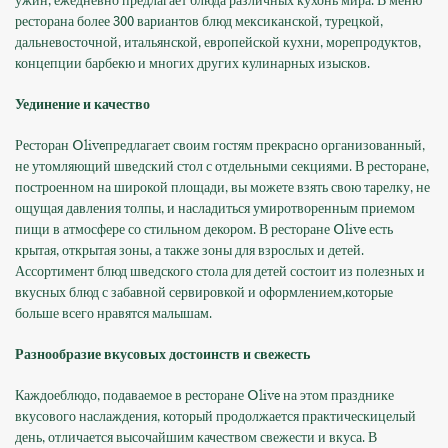
ужин, ежедневно предлагает блюда различных кухонь мира. В меню
ресторана более 300 вариантов блюд мексиканской, турецкой,
дальневосточной, итальянской, европейской кухни, морепродуктов,
концепции барбекю и многих других кулинарных изысков.
Уединение и качество
Ресторан Oliveпредлагает своим гостям прекрасно организованный,
не утомляющий шведский стол с отдельными секциями. В ресторане,
построенном на широкой площади, вы можете взять свою тарелку, не
ощущая давления толпы, и насладиться умиротворенным приемом
пищи в атмосфере со стильном декором. В ресторане Olive есть
крытая, открытая зоны, а также зоны для взрослых и детей.
Ассортимент блюд шведского стола для детей состоит из полезных и
вкусных блюд с забавной сервировкой и оформлением,которые
больше всего нравятся малышам.
Разнообразие вкусовых достоинств и свежесть
Каждоеблюдо, подаваемое в ресторане Olive на этом празднике
вкусового наслаждения, который продолжается практическицелый
день, отличается высочайшим качеством свежести и вкуса. В