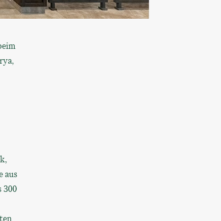
beim
rya,
k,
e aus
s 300
pten