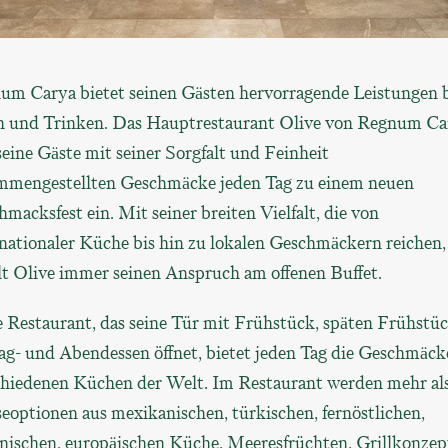
um Carya bietet seinen Gästen hervorragende Leistungen 
n und Trinken. Das Hauptrestaurant Olive von Regnum Ca
seine Gäste mit seiner Sorgfalt und Feinheit
mmengestellten Geschmäcke jeden Tag zu einem neuen
macksfest ein. Mit seiner breiten Vielfalt, die von
nationaler Küche bis hin zu lokalen Geschmäckern reichen,
lt Olive immer seinen Anspruch am offenen Buffet.
 Restaurant, das seine Tür mit Frühstück, späten Frühstüc
ag- und Abendessen öffnet, bietet jeden Tag die Geschmäck
chiedenen Küchen der Welt. Im Restaurant werden mehr al
eoptionen aus mexikanischen, türkischen, fernöstlichen,
ienischen, europäischen Küche, Meeresfrüchten, Grillkonze