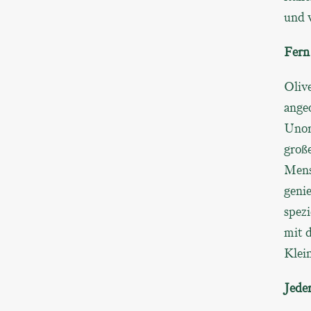
und 
Fern
Olive
angeo
Unor
große
Mens
geni
spezi
mit 
Klein
Jede