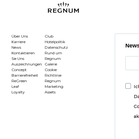
Über Uns
Club
Karriere
Hotelpolitik
News
News
Datenschutz
Kontaktieren
Rund um
Sie Uns
Regnum
Auszeichnungen
Galerie
Concept
Cookie
Barrierefreiheit
Richtlinie
ReGreen
Regnum
Ic
Leaf
Marketing
Loyalty
Assets
D
Co
ak