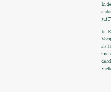
In d
andau
auf 
Im R
Vorsp
als H
und a
durc
Vielf