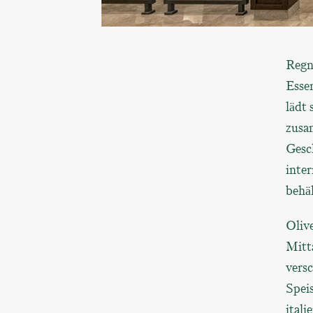
Regn
Esse
lädt 
zusa
Gesch
inter
behä
Olive
Mitt
vers
Speis
ital