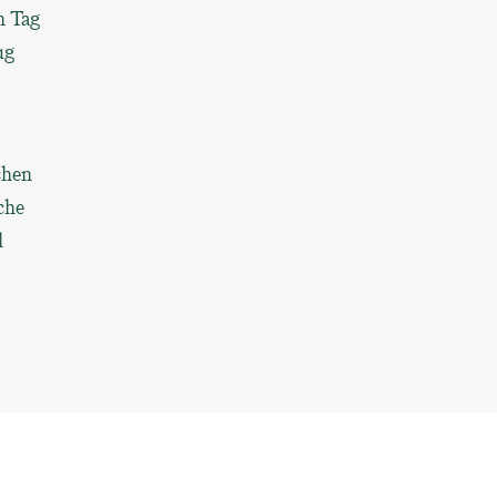
n Tag
ug
chen
che
l