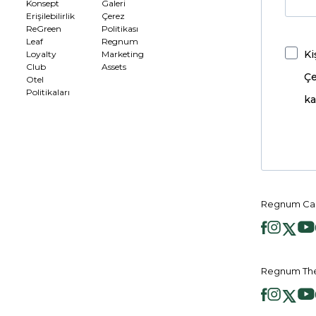
Konsept
Galeri
Erişilebilirlik
Çerez
ReGreen
Politikası
Leaf
Regnum
Ki
Loyalty
Marketing
Club
Assets
Çe
Otel
Politikaları
ka
Regnum Car
Regnum The