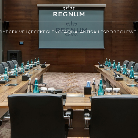
YİYECEK VE İÇECEK
EĞLENCE
AQUALANTIS
AİLE
SPOR
GOLF
WEL