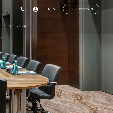
TR
REZERVASYON
LBEING & SPA