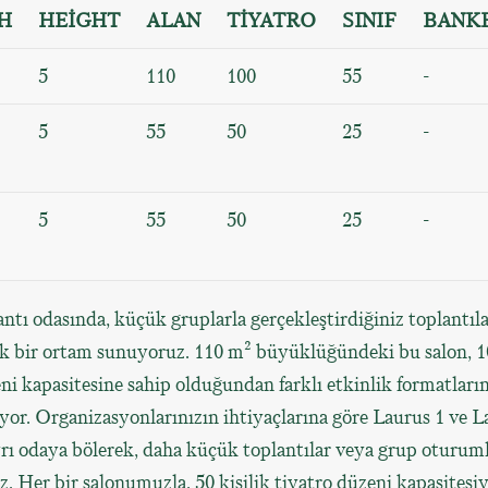
H
HEİGHT
ALAN
TİYATRO
SINIF
BANK
5
110
100
55
-
5
55
50
25
-
5
55
50
25
-
ntı odasında, küçük gruplarla gerçekleştirdiğiniz toplantıla
şık bir ortam sunuyoruz. 110 m² büyüklüğündeki bu salon, 10
ni kapasitesine sahip olduğundan farklı etkinlik formatları
yor. Organizasyonlarınızın ihtiyaçlarına göre Laurus 1 ve L
yrı odaya bölerek, daha küçük toplantılar veya grup oturuml
. Her bir salonumuzla, 50 kişilik tiyatro düzeni kapasitesiy