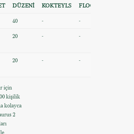
ET
DÜZENİ
KOKTEYLS
FLOOR
40
-
-
20
-
-
20
-
-
r için
0 kişilik
na kolayca
aurus 2
arı
le