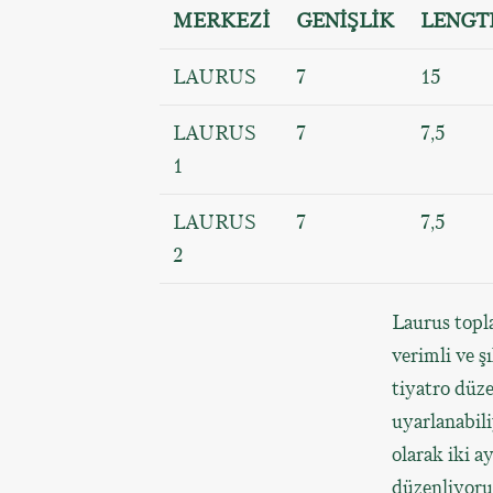
MERKEZİ
GENİŞLİK
LENGT
LAURUS
7
15
LAURUS
7
7,5
1
LAURUS
7
7,5
2
Laurus topla
verimli ve 
tiyatro düze
uyarlanabili
olarak iki a
düzenliyoruz