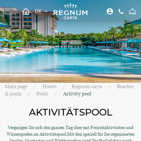
DE
Main page
Hotels
Regnum carya
Beaches
& pools
Pools
Activity pool
AKTIVITÄTSPOOL
Vergnügen Sie sich den ganzen Tag über mit Freizeitaktivitäten und
Wasserspielen im Aktivitätspool.Mit den speziell für Sie organisierten
Spielen, Sportarten und Wettbewerben wird Ihr Poolerlebnis noch