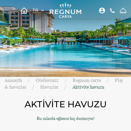
TR
Anasayfa
Otellerimiz
Regnum carya
Plaj
& havuzlar
Havuzlar
Aktivite havuzu
AKTİVİTE HAVUZU
Bu sularda eğlence hiç durmuyor!