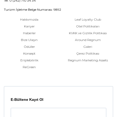
Tel: 0 (242) 710 34 34
Turizm İşletme Belge Numarası: 9892
Hakkımızda
Leaf Loyalty Club
Kariyer
Otel Politikaları
Haberler
KVKK ve Gizlilik Politikası
Bize Ulaşın
Around Regnum
Ödüller
Galeri
Konsept
Çerez Politikası
Erişilebilirlik
Regnum Marketing Assets
ReGreen
E-Bültene Kayıt Ol