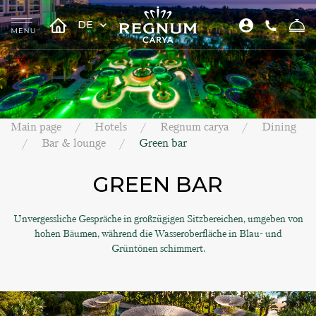
DE
Main page
Hotels
Regnum carya
Dining
Bar & lounge
Green bar
GREEN BAR
Unvergessliche Gespräche in großzügigen Sitzbereichen, umgeben von
hohen Bäumen, während die Wasseroberfläche in Blau- und
Grüntönen schimmert.