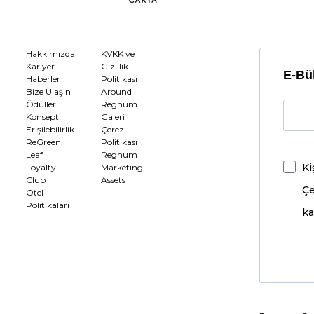
Hakkımızda
KVKK ve
Kariyer
Gizlilik
E-Bül
Haberler
Politikası
Bize Ulaşın
Around
Ödüller
Regnum
Konsept
Galeri
Erişilebilirlik
Çerez
ReGreen
Politikası
Leaf
Regnum
Ki
Loyalty
Marketing
Club
Assets
Çe
Otel
Politikaları
ka