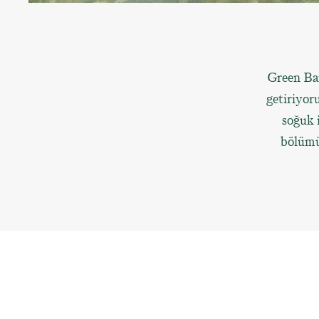
Green Bar
getiriyor
soğuk i
bölümün