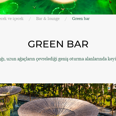
cek ve içecek
Bar & lounge
Green bar
GREEN BAR
ğı, uzun ağaçların çevrelediği geniş oturma alanlarında keyi