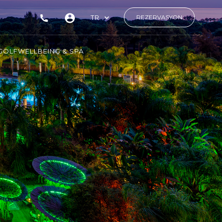
TR
REZERVASYON
GOLF
WELLBEING & SPA