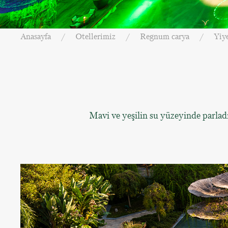
Anasayfa
Otellerimiz
Regnum carya
Yiye
Mavi ve yeşilin su yüzeyinde parladı