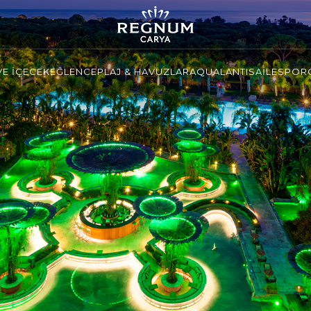
VE İÇECEK
EĞLENCE
PLAJ & HAVUZLAR
AQUALANTIS
AİLE
SPOR