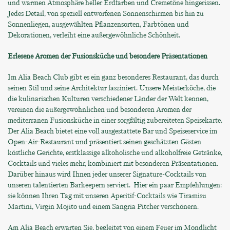
und warmen Atmosphäre heller Erdfarben und Cremetöne hingerissen.
Jedes Detail, von speziell entworfenen Sonnenschirmen bis hin zu
Sonnenliegen, ausgewählten Pflanzensorten, Farbtönen und
Dekorationen, verleiht eine außergewöhnliche Schönheit.
Erlesene Aromen der Fusionsküche und besondere Präsentationen
Im Alia Beach Club gibt es ein ganz besonderes Restaurant, das durch
seinen Stil und seine Architektur fasziniert. Unsere Meisterköche, die
die kulinarischen Kulturen verschiedener Länder der Welt kennen,
vereinen die außergewöhnlichen und besonderen Aromen der
mediterranen Fusionsküche in einer sorgfältig zubereiteten Speisekarte.
Der Alia Beach bietet eine voll ausgestattete Bar und Speiseservice im
Open-Air-Restaurant und präsentiert seinen geschätzten Gästen
köstliche Gerichte, erstklassige alkoholische und alkoholfreie Getränke,
Cocktails und vieles mehr, kombiniert mit besonderen Präsentationen.
Darüber hinaus wird Ihnen jeder unserer Signature-Cocktails von
unseren talentierten Barkeepern serviert. Hier ein paar Empfehlungen:
sie können Ihren Tag mit unseren Aperitif-Cocktails wie Tiramisu
Martini, Virgin Mojito und einem Sangria Pitcher verschönern.
Am Alia Beach erwarten Sie, begleitet von einem Feuer im Mondlicht