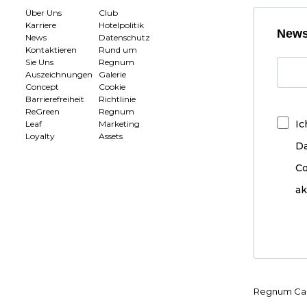
Über Uns
Club
Karriere
Hotelpolitik
News
News
Datenschutz
Kontaktieren
Rund um
Sie Uns
Regnum
Auszeichnungen
Galerie
Concept
Cookie
Barrierefreiheit
Richtlinie
ReGreen
Regnum
Ic
Leaf
Marketing
Loyalty
Assets
D
Co
ak
Regnum Car