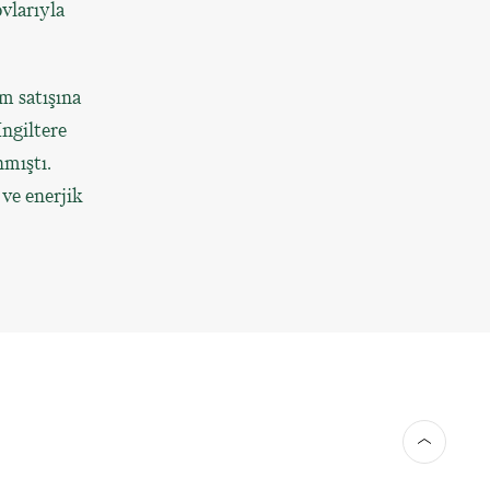
vlarıyla
m satışına
İngiltere
nmıştı.
ve enerjik