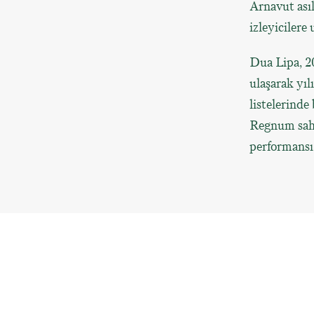
Arnavut asıl
izleyicilere
Dua Lipa, 20
ulaşarak yıl
listelerinde
Regnum sahne
performansı 