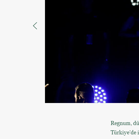
Regnum, dün
Türkiye’de i