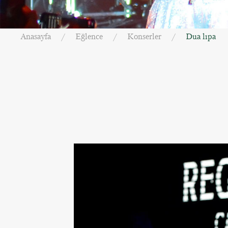
Anasayfa
Eğlence
Konserler
Dua lıpa