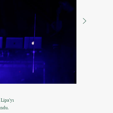
Lipa’yı
undu.