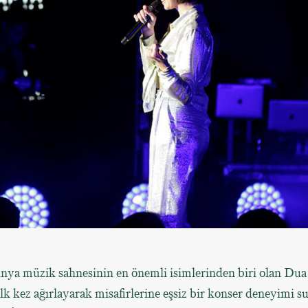
ya müzik sahnesinin en önemli isimlerinden biri olan Dua 
lk kez ağırlayarak misafirlerine eşsiz bir konser deneyimi s