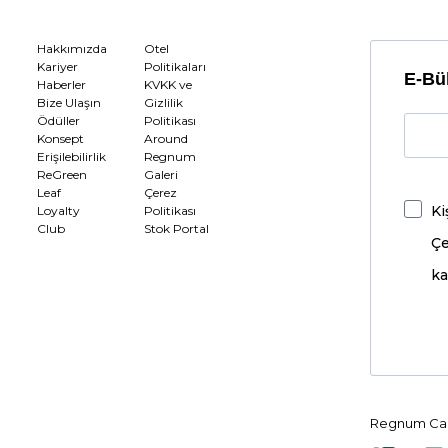
Hakkımızda
Otel
Kariyer
Politikaları
E-Bül
Haberler
KVKK ve
Bize Ulaşın
Gizlilik
Ödüller
Politikası
Konsept
Around
Erişilebilirlik
Regnum
ReGreen
Galeri
Leaf
Çerez
Ki
Loyalty
Politikası
Club
Stok Portal
Çe
ka
Regnum Car