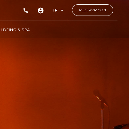
TR
REZERVASYON
LBEING & SPA