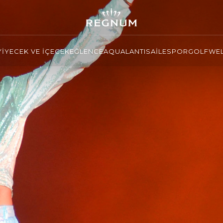
YİYECEK VE İÇECEK
EĞLENCE
AQUALANTIS
AİLE
SPOR
GOLF
WEL