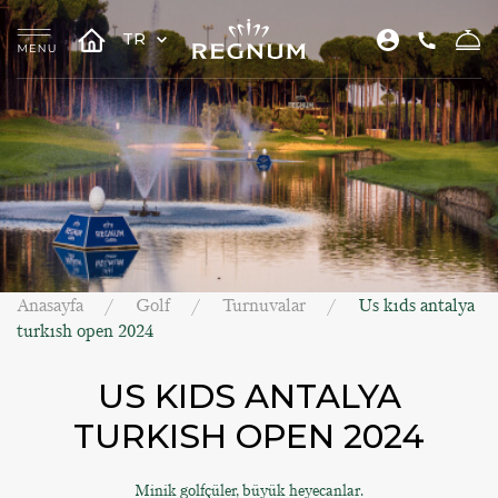
TR
Anasayfa
Golf
Turnuvalar
Us kıds antalya
turkısh open 2024
US KIDS ANTALYA
TURKISH OPEN 2024
Minik golfçüler, büyük heyecanlar.