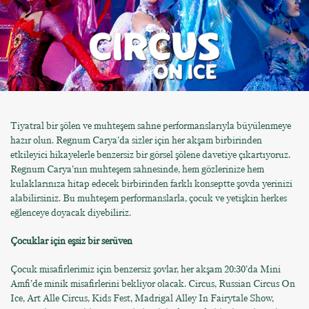
Tiyatral bir şölen ve muhteşem sahne performanslarıyla büyülenmeye
hazır olun. Regnum Carya’da sizler için her akşam birbirinden
etkileyici hikayelerle benzersiz bir görsel şölene davetiye çıkartıyoruz.
Regnum Carya’nın muhteşem sahnesinde, hem gözlerinize hem
kulaklarınıza hitap edecek birbirinden farklı konseptte şovda yerinizi
alabilirsiniz. Bu muhteşem performanslarla, çocuk ve yetişkin herkes
eğlenceye doyacak diyebiliriz.
Çocuklar için eşsiz bir serüven
Çocuk misafirlerimiz için benzersiz şovlar, her akşam 20:30’da Mini
Amfi’de minik misafirlerini bekliyor olacak. Circus, Russian Circus On
Ice, Art Alle Circus, Kids Fest, Madrigal Alley In Fairytale Show,