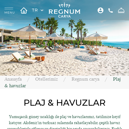
TR
Anasayfa
Otellerimiz
Regnum carya
Plaj
& havuzlar
PLAJ & HAVUZLAR
Yumuşacık güney sıcaklığı ile plaj ve havuzlarımız, tatilinize keyif
katıyor. Akdeniz’in turkuaz sularında rahatlayabilir, çeşitli havuz
seçenekleriyle eğlence ve dinginliği bir arada yaşayabilirsiniz. Farklı