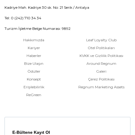
Kadriye Mah. Kadriye 30 sk. No: 21 Serik / Antalya
Tel: 0 (242) 710 34 34
Turizm İşletme Belge Numarası: 9892
Hakkımızda
Leaf Loyalty Club
Kariyer
Otel Politikaları
Haberler
KVKK ve Gizlilik Politikası
Bize Ulaşın
Around Regnum
Ödüller
Galeri
Konsept
Çerez Politikası
Erişilebilirlik
Regnum Marketing Assets
ReGreen
E-Bültene Kayıt Ol