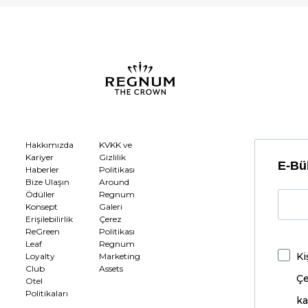
Hakkımızda
KVKK ve
Kariyer
Gizlilik
E-Bül
Haberler
Politikası
Bize Ulaşın
Around
Ödüller
Regnum
Konsept
Galeri
Erişilebilirlik
Çerez
ReGreen
Politikası
Leaf
Regnum
Ki
Loyalty
Marketing
Club
Assets
Çe
Otel
Politikaları
ka