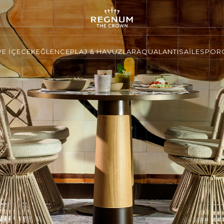
VE İÇECEK
EĞLENCE
PLAJ & HAVUZLAR
AQUALANTIS
AİLE
SPOR