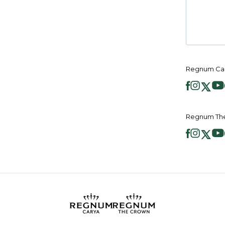
Regnum Car
Regnum The