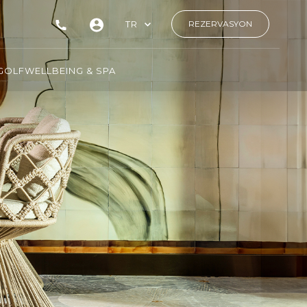
TR
REZERVASYON
GOLF
WELLBEING & SPA