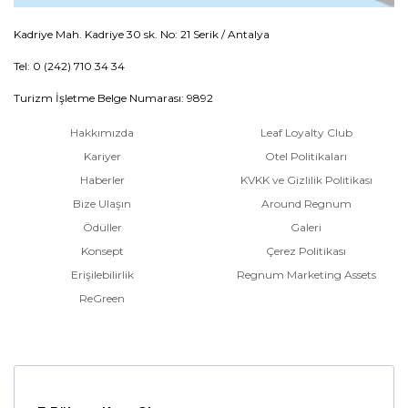
Kadriye Mah. Kadriye 30 sk. No: 21 Serik / Antalya
Tel: 0 (242) 710 34 34
Turizm İşletme Belge Numarası: 9892
Hakkımızda
Leaf Loyalty Club
Kariyer
Otel Politikaları
Haberler
KVKK ve Gizlilik Politikası
Bize Ulaşın
Around Regnum
Ödüller
Galeri
Konsept
Çerez Politikası
Erişilebilirlik
Regnum Marketing Assets
ReGreen