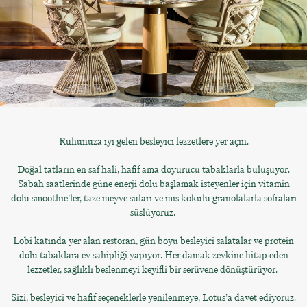
Ruhunuza iyi gelen besleyici lezzetlere yer açın.
Doğal tatların en saf hali, hafif ama doyurucu tabaklarla buluşuyor.
Sabah saatlerinde güne enerji dolu başlamak isteyenler için vitamin
dolu smoothie’ler, taze meyve suları ve mis kokulu granolalarla sofraları
süslüyoruz.
Lobi katında yer alan restoran, gün boyu besleyici salatalar ve protein
dolu tabaklara ev sahipliği yapıyor. Her damak zevkine hitap eden
lezzetler, sağlıklı beslenmeyi keyifli bir serüvene dönüştürüyor.
Sizi, besleyici ve hafif seçeneklerle yenilenmeye, Lotus’a davet ediyoruz.