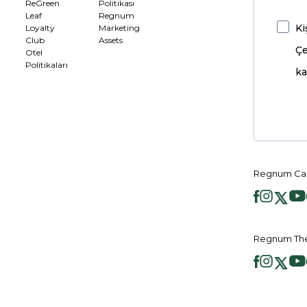
ReGreen
Politikası
Leaf
Regnum
Ki
Loyalty
Marketing
Club
Assets
Çe
Otel
Politikaları
ka
Regnum Car
Regnum The