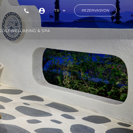
TR
REZERVASYON
GOLF
WELLBEING & SPA