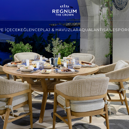
VE İÇECEK
EĞLENCE
PLAJ & HAVUZLAR
AQUALANTIS
AİLE
SPOR