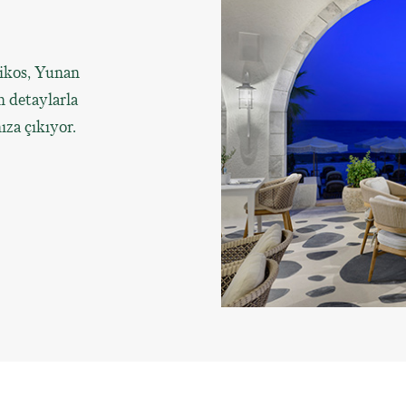
Nikos, Yunan
n detaylarla
ıza çıkıyor.