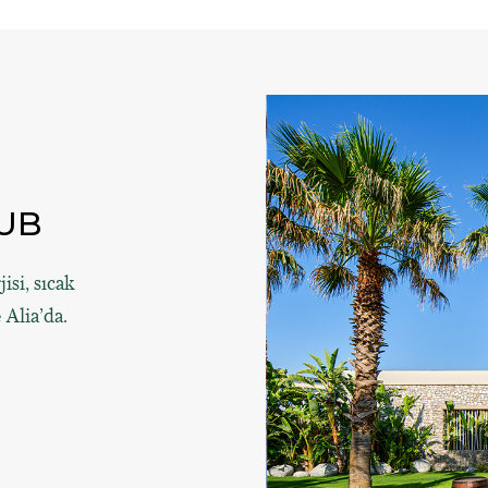
LUB
isi, sıcak
 Alia’da.