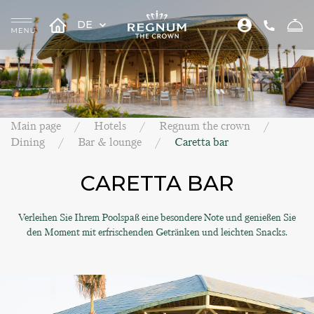
DE
Main page
Hotels
Regnum the crown
Dining
Bar & lounge
Caretta bar
CARETTA BAR
Verleihen Sie Ihrem Poolspaß eine besondere Note und genießen Sie
den Moment mit erfrischenden Getränken und leichten Snacks.