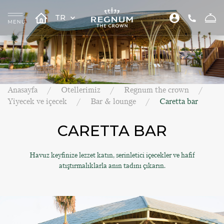
TR
Anasayfa
Otellerimiz
Regnum the crown
Yiyecek ve içecek
Bar & lounge
Caretta bar
CARETTA BAR
Havuz keyfinize lezzet katın, serinletici içecekler ve hafif
atıştırmalıklarla anın tadını çıkarın.