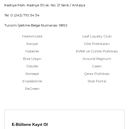
Kadriye Mah. Kadriye 30 sk. No: 21 Serik / Antalya
Tel: 0 (242) 710 34 34
Turizm İşletme Belge Numarası: 9892
Hakkımızda
Leaf Loyalty Club
Kariyer
Otel Politikaları
Haberler
KVKK ve Gizlilik Politikası
Bize Ulaşın
Around Regnum
Ödüller
Galeri
Konsept
Çerez Politikası
Erişilebilirlik
Stok Portal
ReGreen
E-Bültene Kayıt Ol