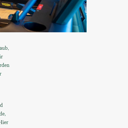
laub,
ir
erden
r
nd
de,
Hier