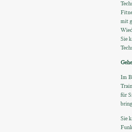
Tech
Fitn
mit 
Wied
Sie k
Tech
Gehe
Im B
Trai
für 
brin
Sie k
Funkt