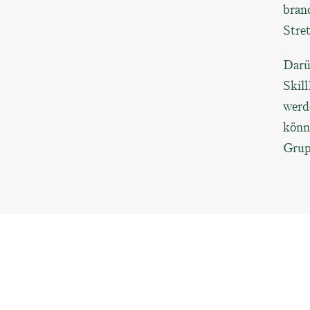
branc
Stre
Darü
Skil
werd
könne
Grup