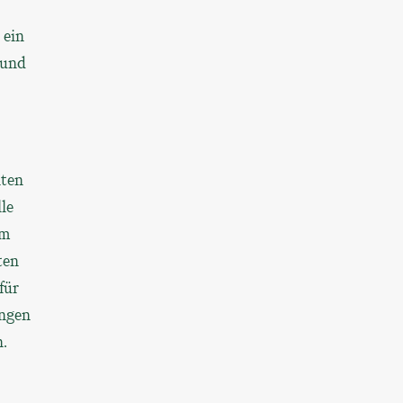
 ein
 und
hten
le
em
ten
für
ungen
.