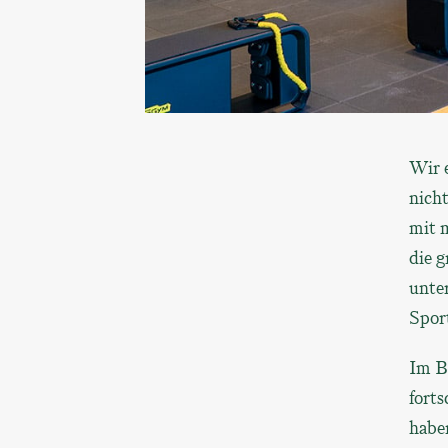
Wir e
nich
mit 
die 
unte
Spor
Im B
fort
habe