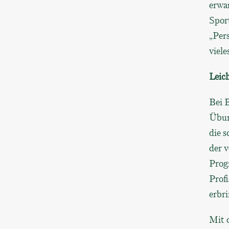
erwa
Spor
„Per
viele
Leic
Bei B
Übung
die s
der 
Prog
Prof
erbri
Mit 