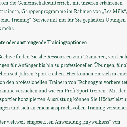
rten Sie Gemeinschaftsunterricht mit unseren erfahrenen
ttrainern, Gruppenprogramme im Rahmen von „Les Mills“,
sonal Training“-Service mit nur für Sie geplanten Übungen
s mehr.
hte oder anstrengende Trainingsoptionen
eehive finden Sie alle Ressourcen zum Trainieren, von leic
en für Anfänger bis hin zu professionellen Übungen, für al
chon seit Jahren Sport treiben. Hier können Sie sich in ein
von den professionellen Trainern von Technogym vorbereite
ramme versuchen und wie ein Profi Sport treiben. Mit der 
isportler konzipierten Ausrüstung können Sie Höchstleist
ngen und sich an einem anspruchsvollen Training versuchen
der weltweit eingesetzten Anwendung „mywellness“ von