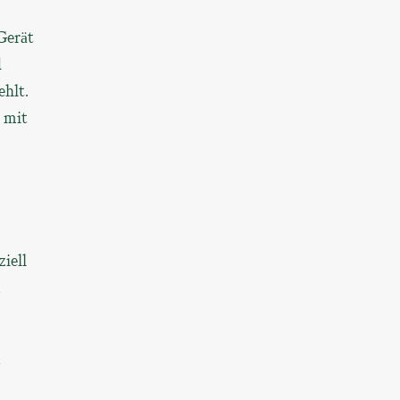
Gerät
d
hlt.
 mit
iell
m
,