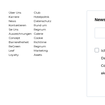
Über Uns
Club
Karriere
Hotelpolitik
News
News
Datenschutz
Kontaktieren
Rund um
Sie Uns
Regnum
Auszeichnungen
Galerie
Concept
Cookie
Barrierefreiheit
Richtlinie
ReGreen
Regnum
Ic
Leaf
Marketing
Loyalty
Assets
D
Co
ak