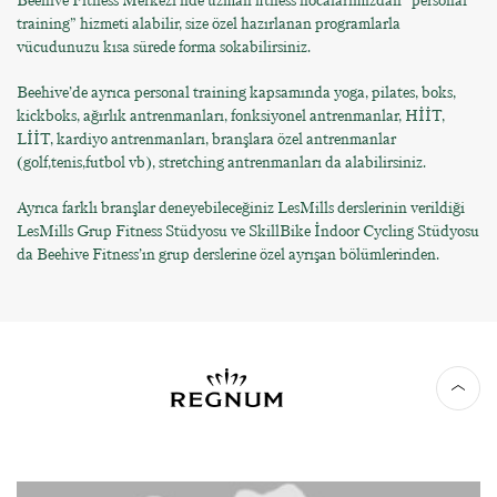
Beehive Fitness Merkezi’nde uzman fitness hocalarımızdan “personal
training” hizmeti alabilir, size özel hazırlanan programlarla
vücudunuzu kısa sürede forma sokabilirsiniz.
Beehive’de ayrıca personal training kapsamında yoga, pilates, boks,
kickboks, ağırlık antrenmanları, fonksiyonel antrenmanlar, HİİT,
LİİT, kardiyo antrenmanları, branşlara özel antrenmanlar
(golf,tenis,futbol vb), stretching antrenmanları da alabilirsiniz.
Ayrıca farklı branşlar deneyebileceğiniz LesMills derslerinin verildiği
LesMills Grup Fitness Stüdyosu ve SkillBike İndoor Cycling Stüdyosu
da Beehive Fitness’ın grup derslerine özel ayrışan bölümlerinden.