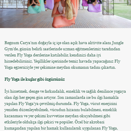
Regnum Carya’nın doğayla iç içe olan açık hava aktivite alanı Jungle
Gym’de, günün belirli saatlerinde uzman eğitmenlerimiz tarafından
verilen Fly Yoga derslerine katılabilir, kendinizi daha iyi
hissedebilirsiniz. Yeşillikler içerisinde temiz havada yapacağınız Fly
Yoga egzersiziyle yer çekimine meydan okumanın tadını çıkartın.
Fly Yoga ile kuşlar gibi özgürsünüz
İyi hissetmek, denge ve farkındalık, esneklik ve sağlık denilince yogaya
olan ilgi her geçen gün artıyor. Son zamanlarda ise bu ilgi hamakla
yapılan Fly Yoga’ya çevrilmiş durumda. Fly Yoga, vücut enerjisini
yeniden düzenleyebilmek, vücudun hizasını bulabilmesi, esneklik
kazanması ve yer çekimi kuvvetine meydan okuyabilmesi gibi
etkileriyle oldukça ilgi çekici ve popüler. Özel bir akrobasi
kumaşından yapılan bir hamak kullanılarak uygulanan Fly Yoga,