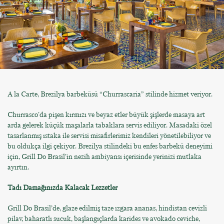
A la Carte, Brezilya barbeküsü “Churrascaria” stilinde hizmet veriyor.
Churrasco'da pişen kırmızı ve beyaz etler büyük şişlerde masaya art
arda gelerek küçük maşalarla tabaklara servis ediliyor. Masadaki özel
tasarlanmış ıstaka ile servisi misafirlerimiz kendileri yönetilebiliyor ve
bu oldukça ilgi çekiyor. Brezilya stilindeki bu enfes barbekü deneyimi
için, Grill Do Brasil’in nezih ambiyansı içerisinde yerinizi mutlaka
ayırtın.
Tadı Damağınızda Kalacak Lezzetler
Grill Do Brasil’de, glaze edilmiş taze ızgara ananas, hindistan cevizli
pilav, baharatlı sucuk, başlangıçlarda karides ve avokado ceviche,