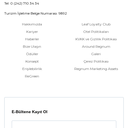
Tel: 0 (242) 710 34 34
Turizm İşletme Belge Numarası: 9892
Hakkımızda
Leaf Loyalty Club
Kariyer
Otel Politikaları
Haberler
KVKK ve Gizlilik Politikası
Bize Ulaşın
Around Regnum
Ödüller
Galeri
Konsept
Çerez Politikası
Erişilebilirlik
Regnum Marketing Assets
ReGreen
E-Bültene Kayıt Ol