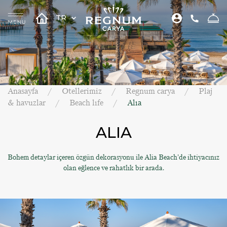
TR
Anasayfa
Otellerimiz
Regnum carya
Plaj
& havuzlar
Beach lıfe
Alıa
ALIA
Bohem detaylar içeren özgün dekorasyonu ile Alia Beach’de ihtiyacınız
olan eğlence ve rahatlık bir arada.