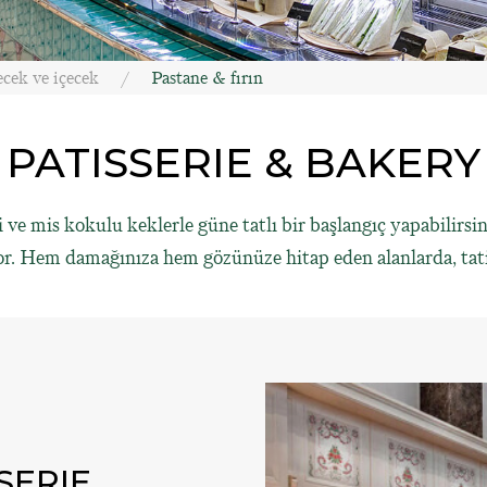
cek ve içecek
Pastane & fırın
PATISSERIE & BAKERY
i ve mis kokulu keklerle güne tatlı bir başlangıç yapabilirsini
iyor. Hem damağınıza hem gözünüze hitap eden alanlarda, tati
SERIE