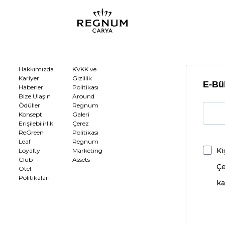
Hakkımızda
KVKK ve
Kariyer
Gizlilik
E-Bül
Haberler
Politikası
Bize Ulaşın
Around
Ödüller
Regnum
Konsept
Galeri
Erişilebilirlik
Çerez
ReGreen
Politikası
Leaf
Regnum
Ki
Loyalty
Marketing
Club
Assets
Çe
Otel
Politikaları
ka