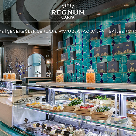
VE İÇECEK
EĞLENCE
PLAJ & HAVUZLAR
AQUALANTIS
AİLE
SPOR