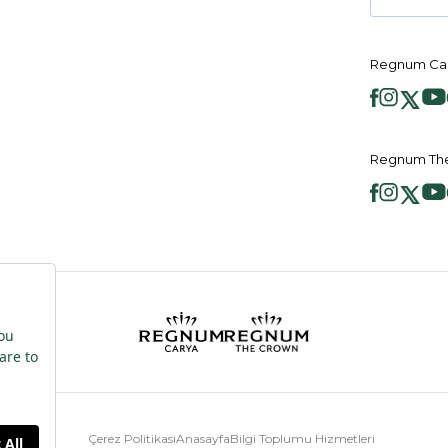
Regnum Car
Regnum The
Çerez Politikası
Anasayfa
Bilgi Toplumu Hizmetleri