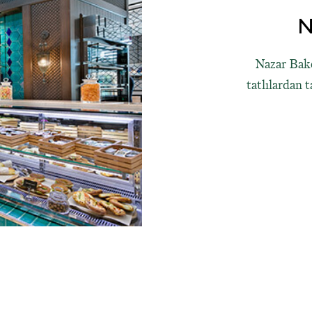
N
Nazar Bake
tatlılardan 