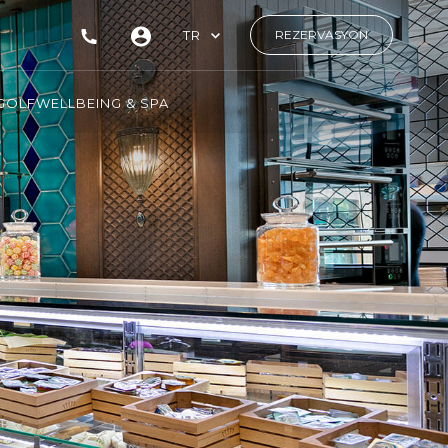
TR
REZERVASYON
GOLF
WELLBEING & SPA