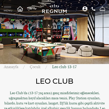
TR
Anasayfa
Çocuk
Leo club 13-17
LEO CLUB
Leo Club'da (13-17 yaş arası) genç misafirlerimiz eğlenecekleri,
uğraşmaktan keyif alacakları masa tenisi, Play Station oyunları,
bilardo, kutu ve kart oyunları, langırt, DJ’lik kursu gibi çeşitli aktivite
ve etkinliklere katılabilir, özel alkolsüz gençlik barının bulunduğu Leo